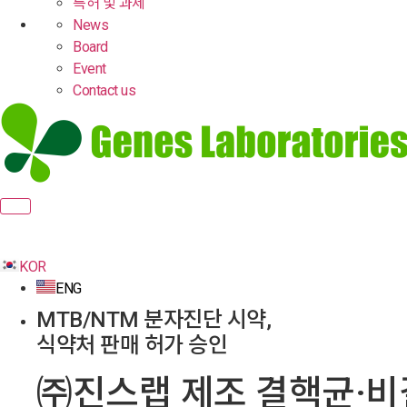
특허 및 과제
News
Board
Event
Contact us
KOR
ENG
MTB/NTM 분자진단 시약,
식약처 판매 허가 승인
㈜진스랩
제조 결핵균·비