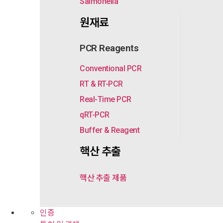
Salmonella
원재료
PCR Reagents
Conventional PCR
RT & RT-PCR
Real-Time PCR
qRT-PCR
Buffer & Reagent
핵산 추출
핵산 추출 제품
인증