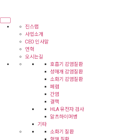
진스랩
사업소개
CEO 인사말
연혁
오시는길
호흡기 감염질환
성매개 감염질환
소화기 감염질환
폐렴
간염
결핵
HLA 유전자 검사
알츠하이머병
기타
소화기 질환
혈액 질환