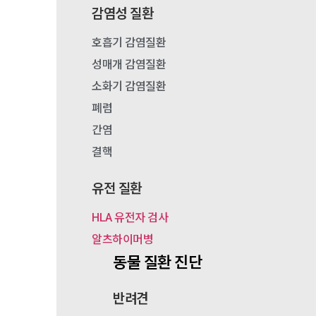
감염성 질환
호흡기 감염질환
성매개 감염질환
소화기 감염질환
폐렴
간염
결핵
유전 질환
HLA 유전자 검사
알츠하이머병
동물 질환 진단
반려견